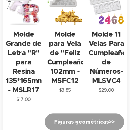
Molde
Molde
Molde 11
Grande de
para Vela
Velas Para
Letra "R"
de "Feliz
Cumpleaño
para
Cumpleaños"
de
Resina
102mm -
Números-
135*165mm
MSFC12
MLSVC4
- MSLR17
$
3,85
$
29,00
$
17,00
Figuras geométricas>>