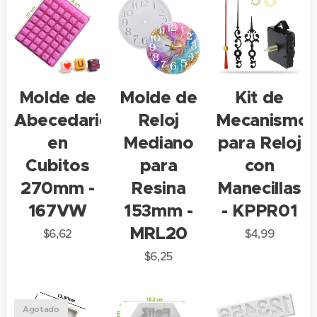
Molde de
Molde de
Kit de
Abecedario
Reloj
Mecanismo
en
Mediano
para Reloj
Cubitos
para
con
270mm -
Resina
Manecillas
167VW
153mm -
- KPPR01
MRL20
$
6,62
$
4,99
$
6,25
Agotado