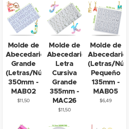
Molde de
Molde de
Molde de
Abecedario
Abecedario
Abecedario
Grande
Letra
(Letras/Nú
(Letras/Números)
Cursiva
Pequeño
350mm -
Grande
135mm -
MAB02
355mm -
MAB05
MAC26
$
11,50
$
6,49
$
11,50