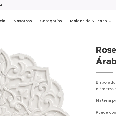
4
icio
Nosotros
Categorías
Moldes de Silicona
Rose
Árab
Elaborado 
diámetro 
Materia p
Puede cons