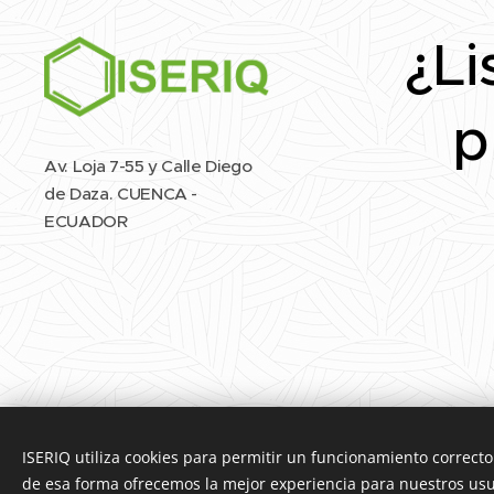
¿Li
p
Av. Loja 7-55 y Calle Diego
de Daza. CUENCA -
ECUADOR
ISERIQ utiliza cookies para permitir un funcionamiento correct
de esa forma ofrecemos la mejor experiencia para nuestros us