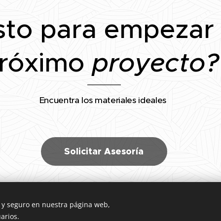
sto para empezar
róximo
proyecto?
Encuentra los materiales ideales
Solicitar Asesoría
o y seguro en nuestra página web,
uarios.