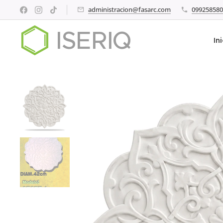
administracion@fasarc.com
099258580
ISERIQ
In