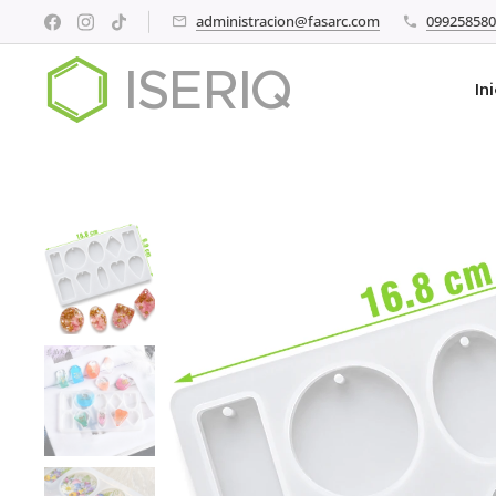
administracion@fasarc.com
099258580
ISERIQ
In