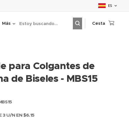
ES
Más
Cesta
e para Colgantes de
na de Biseles - MBS15
MBS15
 3 U/N EN $6.15