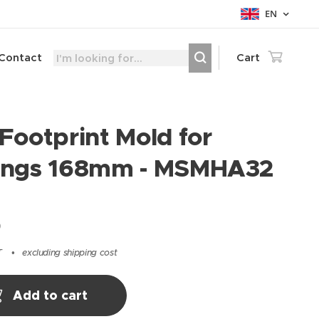
EN
Contact
Cart
 Footprint Mold for
ings 168mm - MSMHA32
0
T
excluding shipping cost
Add to cart