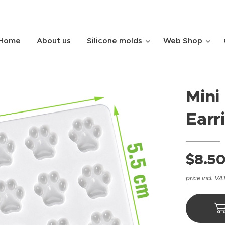
Home
About us
Silicone molds
Web Shop
Mini
Earr
$
8.5
price incl. VA