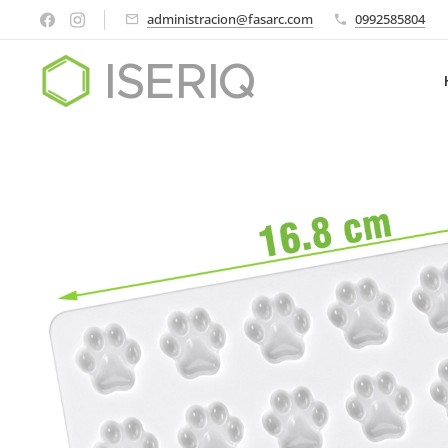
administracion@fasarc.com
0992585804
ISERIQ