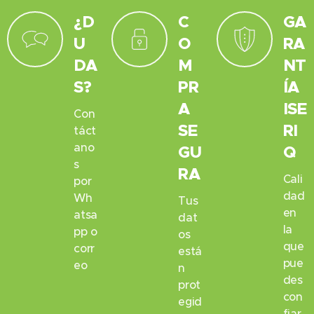
¿D
C
GA
U
O
RA
DA
M
NT
S?
PR
ÍA
A
ISE
Con
SE
RI
táct
ano
GU
Q
s
RA
Cali
por
dad
Wh
Tus
en
atsa
dat
la
pp o
os
que
corr
está
pue
eo
n
des
prot
con
egid
fiar