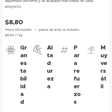
dispersión uniforme y un acabado más sólido en cada
proyecto.
$
8,80
Precio IVA incluido
gastos de envío no incluidos
$8,80 / 1 kg
Gr
Al
P
M
an
ta
ar
uy
es
d
a
ve
ta
ur
re
rs
bil
ez
fu
át
id
a
er
il
a
zo
d
s