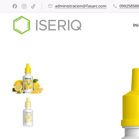
administracion@fasarc.com
099258580
ISERIQ
In