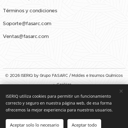
Términos y condiciones
Soporte@fasarc.com
Ventas@fasarc.com
© 2026 ISERIQ by Grupo FASARC / Moldes e Insumos Químicos
Cookies
ISERIQ utiliza cookies para permitir un funcionamiento
Idiomas
correcto y seguro en nuestra página web, de esa forma
Español
English
ofrecemos la mejor experiencia para nuestros usuarios.
Añadir a la cesta
Aceptar solo lo necesario
Aceptar todo