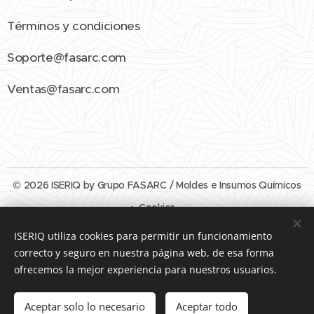
Términos y condiciones
Soporte@fasarc.com
Ventas@fasarc.com
© 2026 ISERIQ by Grupo FASARC / Moldes e Insumos Químicos
Cookies
ISERIQ utiliza cookies para permitir un funcionamiento
Idiomas
correcto y seguro en nuestra página web, de esa forma
Español
English
ofrecemos la mejor experiencia para nuestros usuarios.
Añadir a la cesta
Aceptar solo lo necesario
Aceptar todo