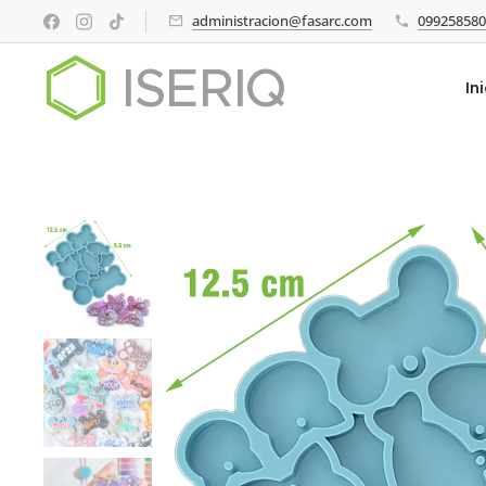
administracion@fasarc.com
099258580
ISERIQ
In