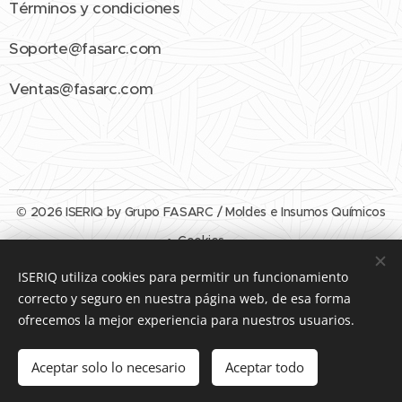
Términos y condiciones
Soporte@fasarc.com
Ventas@fasarc.com
© 2026 ISERIQ by Grupo FASARC / Moldes e Insumos Químicos
Cookies
ISERIQ utiliza cookies para permitir un funcionamiento
Idiomas
correcto y seguro en nuestra página web, de esa forma
Español
English
ofrecemos la mejor experiencia para nuestros usuarios.
Añadir a la cesta
Aceptar solo lo necesario
Aceptar todo