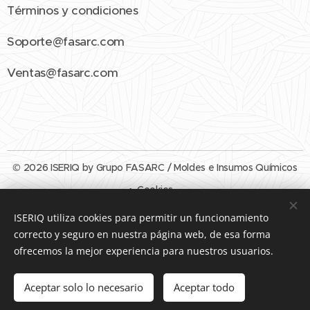
Términos y condiciones
Soporte@fasarc.com
Ventas@fasarc.com
© 2026 ISERIQ by Grupo FASARC / Moldes e Insumos Químicos
Cookies
ISERIQ utiliza cookies para permitir un funcionamiento
Idiomas
correcto y seguro en nuestra página web, de esa forma
Español
English
ofrecemos la mejor experiencia para nuestros usuarios.
Añadir a la cesta
Aceptar solo lo necesario
Aceptar todo