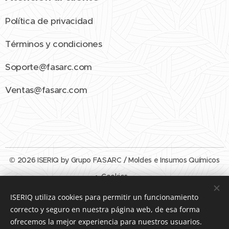
Política de privacidad
Términos y condiciones
Soporte@fasarc.com
Ventas@fasarc.com
© 2026 ISERIQ by Grupo FASARC / Moldes e Insumos Químicos
Cookies
ISERIQ utiliza cookies para permitir un funcionamiento
Idiomas
correcto y seguro en nuestra página web, de esa forma
Español
English
ofrecemos la mejor experiencia para nuestros usuarios.