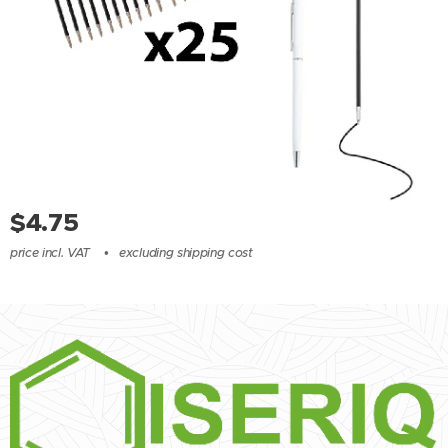
$
4.75
price incl. VAT
excluding shipping cost