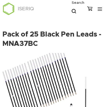
Search
ISERIQ
Pack of 25 Black Pen Leads -
MNA37BC