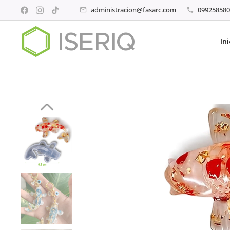
administracion@fasarc.com
099258580
ISERIQ
In