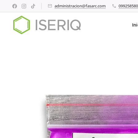
administracion@fasarc.com
099258580
ISERIQ
In