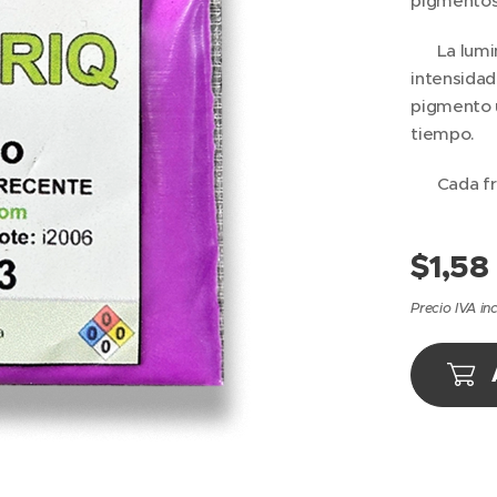
pigmentos 
✅ La lumin
intensidad
pigmento u
tiempo.
✅ Cada fr
$
1,58
Precio IVA in