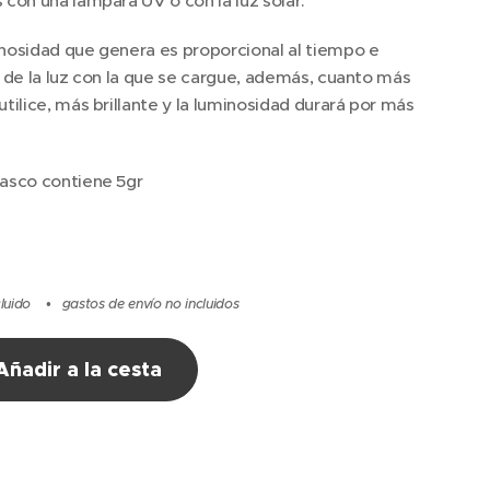
con una lámpara UV o con la luz solar.
osidad que genera es proporcional al tiempo e
 de la luz con la que se cargue, además, cuanto más
tilice, más brillante y la luminosidad durará por más
asco contiene 5gr
cluido
gastos de envío no incluidos
Añadir a la cesta