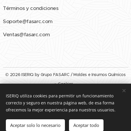
Términos y condiciones
Soporte@fasarc.com
Ventas@fasarc.com
© 2026 ISERIQ by Grupo FASARC / Moldes e Insumos Químicos
Cookies
ISERIQ utiliza cookies para permitir un funcionamiento
Idiomas
correcto y seguro en nuestra página web, de esa forma
Español
English
ofrecemos la mejor experiencia para nuestros usuarios.
Añadir a la cesta
Aceptar solo lo necesario
Aceptar todo